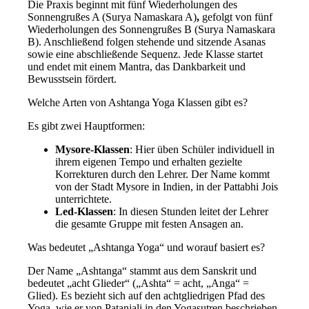
Die Praxis beginnt mit fünf Wiederholungen des
Sonnengrußes A (Surya Namaskara A)
,
gefolgt von fünf
Wiederholungen des Sonnengrußes B (Surya Namaskara
B). Anschließend folgen stehende und sitzende Asanas
sowie eine abschließende Sequenz. Jede Klasse startet
und endet mit einem Mantra, das Dankbarkeit und
Bewusstsein fördert.
Welche Arten von Ashtanga Yoga Klassen gibt es?
Es gibt zwei Hauptformen:
Mysore-Klassen
: Hier üben Schüler individuell in
ihrem eigenen Tempo und erhalten gezielte
Korrekturen durch den Lehrer. Der Name kommt
von der Stadt Mysore in Indien, in der Pattabhi Jois
unterrichtete.
Led-Klassen
: In diesen Stunden leitet der Lehrer
die gesamte Gruppe mit festen Ansagen an.
Was bedeutet „Ashtanga Yoga“ und worauf basiert es?
Der Name „Ashtanga“ stammt aus dem Sanskrit und
bedeutet „acht Glieder“ („Ashta“ = acht, „Anga“ =
Glied). Es bezieht sich auf den achtgliedrigen Pfad des
Yoga, wie er von Patanjali in den Yogasutren beschrieben