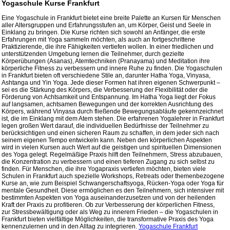
Yogaschule Kurse Frankfurt
Eine Yogaschule in Frankfurt bietet eine breite Palette an Kursen für Menschen
aller Altersgruppen und Erfahrungsstufen an, um Körper, Geist und Seele in
Einklang zu bringen. Die Kurse richten sich sowohl an Anfänger, die erste
Erfahrungen mit Yoga sammeln möchten, als auch an fortgeschrittene
Praktizierende, die ihre Fähigkeiten vertiefen wollen. In einer friedlichen und
unterstützenden Umgebung lernen die Teilnehmer, durch gezielte
Körperübungen (Asanas), Atemtechniken (Pranayama) und Meditation ihre
körperliche Fitness zu verbessern und innere Ruhe zu finden. Die Yogaschulen
in Frankfurt bieten oft verschiedene Stile an, darunter Hatha Yoga, Vinyasa,
Ashtanga und Yin Yoga. Jede dieser Formen hat ihren eigenen Schwerpunkt –
sei es die Stärkung des Körpers, die Verbesserung der Flexibilität oder die
Förderung von Achtsamkeit und Entspannung. Im Hatha Yoga liegt der Fokus
auf langsamen, achtsamen Bewegungen und der korrekten Ausrichtung des
Körpers, während Vinyasa durch fließende Bewegungsabläufe gekennzeichnet
ist, die im Einklang mit dem Atem stehen. Die erfahrenen Yogalehrer in Frankfurt
legen großen Wert darauf, die individuellen Bedürfnisse der Teilnehmer zu
berücksichtigen und einen sicheren Raum zu schaffen, in dem jeder sich nach
seinem eigenen Tempo entwickeln kann. Neben den körperlichen Aspekten
wird in vielen Kursen auch Wert auf die geistigen und spirituellen Dimensionen
des Yoga gelegt. Regelmäßige Praxis hilft den Teilnehmern, Stress abzubauen,
die Konzentration zu verbessern und einen tieferen Zugang zu sich selbst zu
finden. Für Menschen, die ihre Yogapraxis vertiefen möchten, bieten viele
Schulen in Frankfurt auch spezielle Workshops, Retreats oder themenbezogene
Kurse an, wie zum Beispiel Schwangerschaftsyoga, Rücken-Yoga oder Yoga für
mentale Gesundheit. Diese ermöglichen es den Teilnehmern, sich intensiver mit
bestimmten Aspekten von Yoga auseinanderzusetzen und von der heilenden
Kraft der Praxis zu profitieren. Ob zur Verbesserung der körperlichen Fitness,
zur Stressbewältigung oder als Weg zu innerem Frieden – die Yogaschulen in
Frankfurt bieten vielfältige Möglichkeiten, die transformative Praxis des Yoga
kennenzulernen und in den Alltag zu integrieren.
Yogaschule Frankfurt