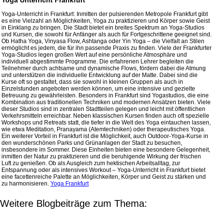
Yoga-Unterricht in Frankfurt: Inmitten der pulsierenden Metropole Frankfurt gibt
es eine Vielzahl an Möglichkeiten, Yoga zu praktizieren und Körper sowie Geist
in Einklang zu bringen. Die Stadt bietet ein breites Spektrum an Yoga-Studios
und Kursen, die sowohl für Anfänger als auch für Fortgeschrittene geeignet sind.
Ob Hatha Yoga, Vinyasa Flow, Ashtanga oder Yin Yoga – die Vielfalt an Stilen
ermöglicht es jedem, die für ihn passende Praxis zu finden. Viele der Frankfurter
Yoga-Studios legen großen Wert auf eine persönliche Atmosphäre und
individuell abgestimmte Programme. Die erfahrenen Lehrer begleiten die
Teilnehmer durch achtsame und dynamische Flows, fördern dabei die Atmung
und unterstützen die individuelle Entwicklung auf der Matte. Dabei sind die
Kurse oft so gestaltet, dass sie sowohl in kleinen Gruppen als auch in
Einzelstunden angeboten werden können, um eine intensive und gezielte
Betreuung zu gewährleisten. Besonders in Frankfurt sind Yogastudios, die eine
Kombination aus traditionellen Techniken und modernen Ansätzen bieten. Viele
dieser Studios sind in zentralen Stadtteilen gelegen und leicht mit öffentlichen
Verkehrsmitteln erreichbar. Neben klassischen Kursen finden auch oft spezielle
Workshops und Retreats statt, die tiefer in die Welt des Yoga eintauchen lassen,
wie etwa Meditation, Pranayama (Atemtechniken) oder therapeutisches Yoga.
Ein weiterer Vorteil in Frankfurt ist die Möglichkeit, auch Outdoor-Yoga-Kurse in
den wunderschönen Parks und Grünanlagen der Stadt zu besuchen,
insbesondere im Sommer. Diese Einheiten bieten eine besondere Gelegenheit,
inmitten der Natur zu praktizieren und die beruhigende Wirkung der frischen
Luft zu genießen. Ob als Ausgleich zum hektischen Arbeitsalltag, zur
Entspannung oder als intensives Workout – Yoga-Unterricht in Frankfurt bietet
eine facettenreiche Palette an Möglichkeiten, Körper und Geist zu stärken und
zu harmonisieren.
Yoga Frankfurt
Weitere Blogbeiträge zum Thema: